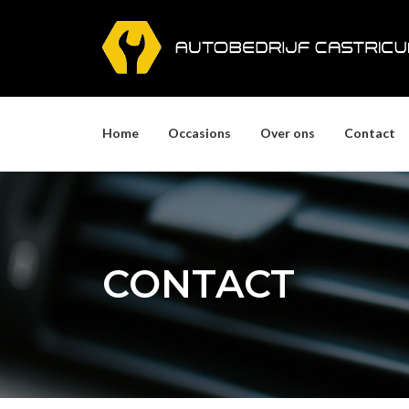
Skip
to
content
Home
Occasions
Over ons
Contact
CONTACT